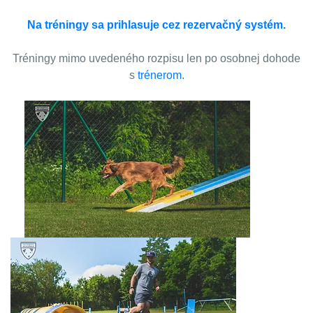
Na tréningy sa prihlasuje cez rezervačný systém.
Tréningy mimo uvedeného rozpisu len po osobnej dohode
s
trénerom
.