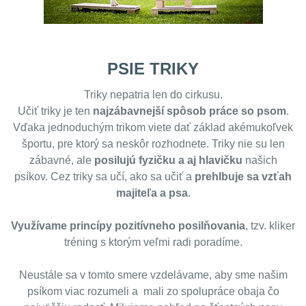
PSIE TRIKY
Triky nepatria len do cirkusu.
Učiť triky je ten
najzábavnejší spôsob práce so psom
.
Vďaka jednoduchým trikom viete dať základ akémukoľvek
športu, pre ktorý sa neskôr rozhodnete. Triky nie su len
zábavné, ale
posilujú fyzičku a aj hlavičku
našich
psíkov. Cez triky sa učí, ako sa učiť a
prehlbuje sa vzťah
majiteľa a psa
.
Využívame princípy pozitívneho posilňovania
, tzv. kliker
tréning s ktorým veľmi radi poradíme.
Neustále sa v tomto smere vzdelávame, aby sme našim
psíkom viac rozumeli a mali zo spolupráce obaja čo