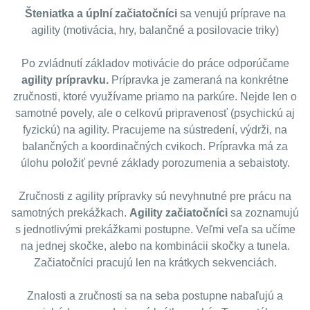
Šteniatka
a úplní začiatočníci
sa venujú príprave na
agility (motivácia, hry, balančné a posilovacie triky)
Po zvládnutí základov motivácie do práce odporúčame
agility prípravku.
Prípravka je zameraná na konkrétne
zručnosti, ktoré využívame priamo na parkúre. Nejde len o
samotné povely, ale o celkovú pripravenosť (psychickú aj
fyzickú) na agility. Pracujeme na sústredení, výdrži, na
balančných a koordinačných cvikoch. Prípravka má za
úlohu položiť pevné základy porozumenia a sebaistoty.
Zručnosti z agility prípravky sú nevyhnutné pre prácu na
samotných prekážkach.
Agility začiatočníci
sa zoznamujú
s jednotlivými prekážkami postupne. Veľmi veľa sa učíme
na jednej skočke, alebo na kombinácii skočky a tunela.
Začiatočníci pracujú len na krátkych sekvenciách.
Znalosti a zručnosti sa na seba postupne nabaľujú a