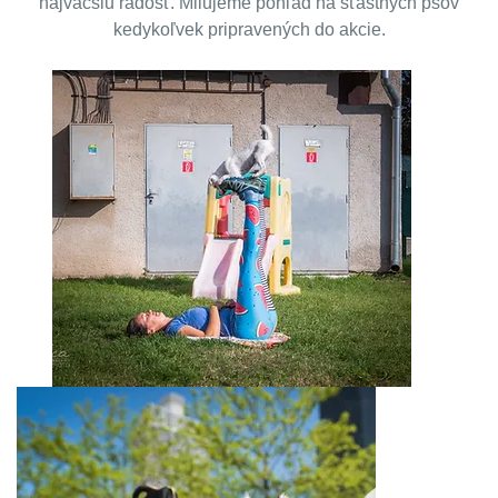
najväčšiu radosť. Milujeme pohľad na šťastných psov
kedykoľvek pripravených do akcie.