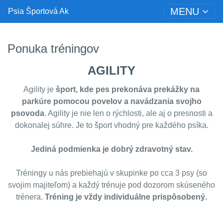
MENU
Psia Športová Ak
Ponuka tréningov
AGILITY
Agility je
šport, kde
pes prekonáva prekážky na
parkúre
pomocou povelov a navádzania svojho
psovoda
. Agility je nie len o rýchlosti, ale aj o presnosti a
dokonalej súhre. Je to šport vhodný pre každého psíka.
Jediná podmienka je dobrý zdravotný stav.
Tréningy u nás prebiehajú v skupinke po cca 3 psy (so
svojim majiteľom) a každý trénuje pod dozorom skúseného
trénera.
Tréning je vždy individuálne prispôsobený.