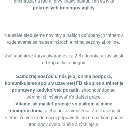
prichádza na rad aj prvý krátky parkúr. Ten sa týka
pokročilých tréningov agility.
Neustále sledujeme novinky a našich obľúbených trénerov,
vzdelávame sa na seminároch a mimo sezóny aj online.
Začiatočnícke kurzy otvárame cca 2-3x do roka v závislosti
od kapacity tréningov.
Samozrejmosťou u nás je aj
online podpora
,
komunikujeme spolu v uzavretej FB skupine a tréner je
pripravený kedykoľvek poradiť
, zhodnotiť domáci
tréning, či inšpirovať ďo ďalšej práce.
Vítame, ak majiteľ pracuje so psíkom aj mimo
tréningov
doma
, alebo počas venčenia. Zo skúseností
vieme, že vďaka domácej príprave to ide na parkúre počas
tréningov oveľa ľahšie a rýchlejšie.