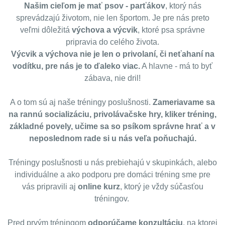
Našim cieľom je mať psov - parťákov
, ktorý nás
sprevádzajú životom, nie len športom. Je pre nás preto
veľmi dôležitá
výchova a výcvik
, ktoré psa správne
pripravia do celého života.
Výcvik a výchova nie je len o privolaní, či neťahaní na
vodítku, pre nás je to ďaleko viac.
A hlavne - má to byť
zábava, nie dril!
A o tom sú aj naše tréningy poslušnosti.
Zameriavame sa
na rannú socializáciu, privolávačske hry, kliker tréning,
základné povely, učime sa so psíkom správne hrať a v
neposlednom rade si u nás veľa poňuchajú.
Tréningy poslušnosti u nás prebiehajú v skupinkách, alebo
individuálne a ako podporu pre domáci tréning sme pre
vás pripravili aj
online kurz
, ktorý je vždy súčasťou
tréningov.
Pred prvým tréningom
odporúčame konzultáciu
, na ktorej