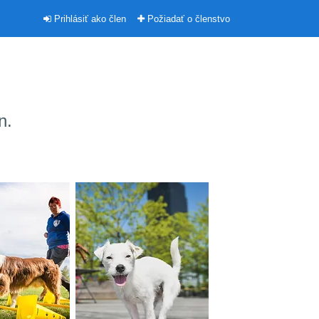
Prihlásiť ako člen
Požiadať o členstvo
n.