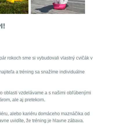
l!
pár rokoch sme si vybudovali vlastný cvičák v
 majiteľa a tréning sa snažíme individuálne
jto oblasti vzdelávame a s našimi obľúbenými
árom, ale aj pretekom.
ariéru, alebo kariéru domáceho maznáčika od
hlavne uvidíte, že tréning je hlavne zábava.