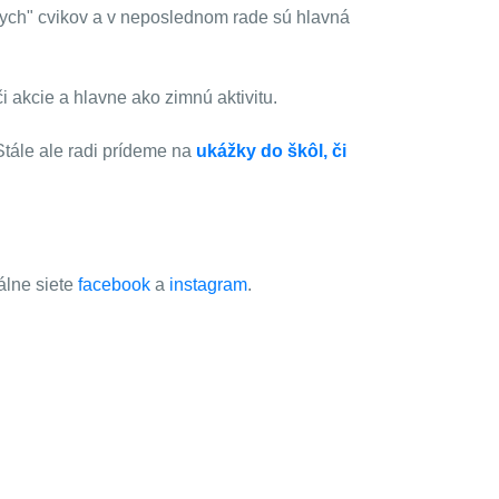
óznych" cvikov a v neposlednom rade sú hlavná
i akcie a hlavne ako zimnú aktivitu.
Stále ale radi prídeme na
ukážky do škôl, či
álne siete
facebook
a
instagram
.