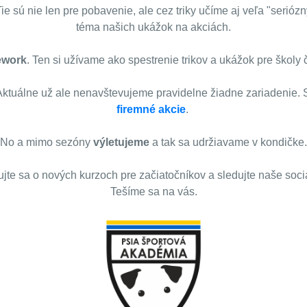
Tie sú nie len pre pobavenie, ale cez triky učíme aj veľa "seri
téma našich ukážok na akciách.
ework
. Ten si užívame ako spestrenie trikov a ukážok pre školy č
Aktuálne už ale nenavštevujeme pravidelne žiadne zariadenie. 
firemné akcie
.
No a mimo sezóny
výletujeme
a tak sa udržiavame v kondičke.
jte sa o nových kurzoch pre začiatočníkov a sledujte naše soci
Tešíme sa na vás.