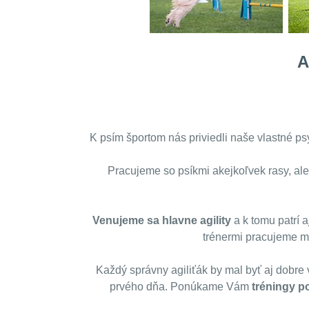
A
K psím športom nás priviedli naše vlastné ps
Pracujeme so psíkmi akejkoľvek rasy, al
Venujeme sa hlavne agility
a k tomu patrí a
trénermi pracujeme mi
Každý správny agiliťák by mal byť aj dobre
prvého dňa. Ponúkame Vám
tréningy p