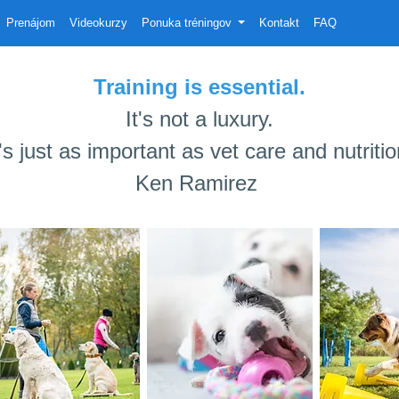
Prenájom
Videokurzy
Ponuka tréningov
Kontakt
FAQ
Training is essential.
It's not a luxury.
t's just as important as vet care and nutritio
Ken Ramirez