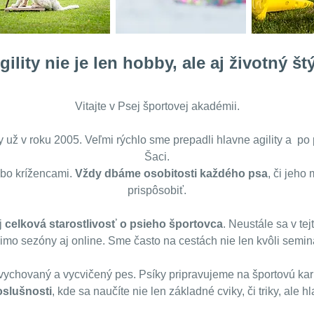
gility nie je len hobby, ale aj životný štý
Vitajte v Psej športovej akadémii.
y už v roku 2005. Veľmi rýchlo sme prepadli hlavne agility a po 
Šaci.
ebo krížencami.
Vždy dbáme osobitosti každého psa
, či jeho
prispôsobiť.
j
celková starostlivosť o psieho športovca
. Neustále sa v te
mo sezóny aj online. Sme často na cestách nie len kvôli semin
 vychovaný a vycvičený pes. Psíky pripravujeme na športovú k
oslušnosti
, kde sa naučíte nie len základné cviky, či triky, ale 