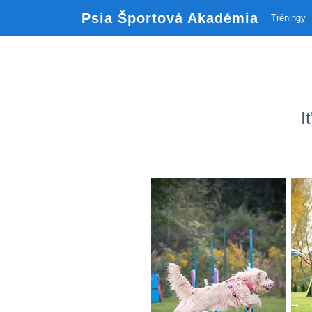
Psia Športová Akadémia
Tréningy
I