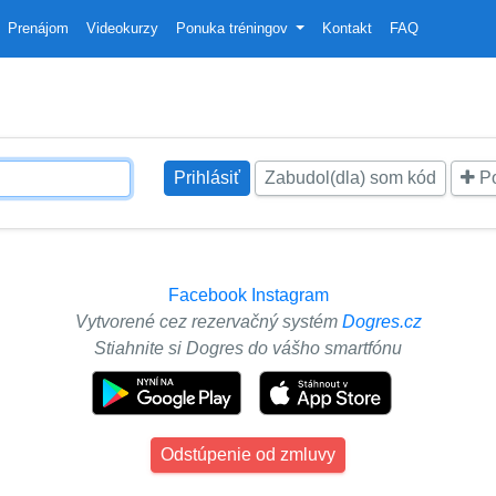
Prenájom
Videokurzy
Ponuka tréningov
Kontakt
FAQ
Zabudol(dla) som kód
Po
Facebook
Instagram
Vytvorené cez rezervačný systém
Dogres.cz
Stiahnite si Dogres do vášho smartfónu
Odstúpenie od zmluvy