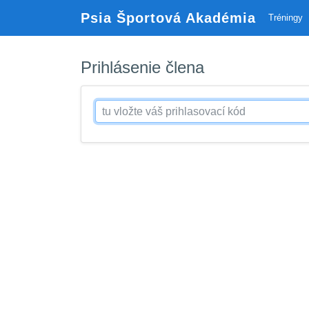
Psia Športová Akadémia
Tréningy
Prihlásenie člena