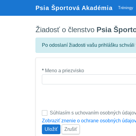
Psia Športová Akadémia
Tréningy
Žiadosť o členstvo
Psia Šport
Po odoslaní žiadosti vašu prihlášku schváli
*
Meno a priezvisko
Súhlasím s uchovaním osobných údajo
Zobraziť znenie o ochrane osobných údajo
Uložiť
Zrušiť