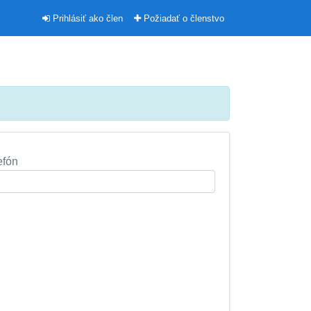
Prihlásiť ako člen
Požiadať o členstvo
efón