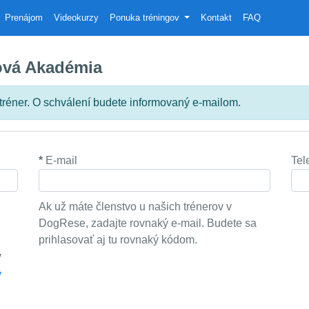
Prenájom
Videokurzy
Ponuka tréningov
Kontakt
FAQ
ová Akadémia
 tréner. O schválení budete informovaný e-mailom.
*
E-mail
Tel
Ak už máte členstvo u našich trénerov v
DogRese, zadajte rovnaký e-mail. Budete sa
prihlasovať aj tu rovnaký kódom.
v
v